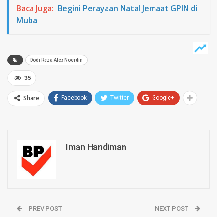
Baca Juga:
Begini Perayaan Natal Jemaat GPIN di
Muba
Dodi Reza Alex Noerdin
35
Share
Facebook
Twitter
Google+
Iman Handiman
PREV POST
NEXT POST