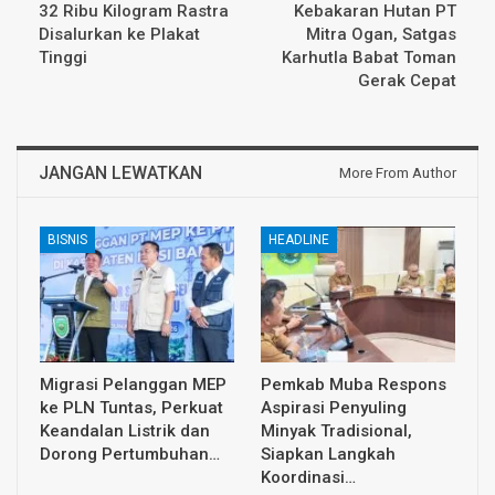
32 Ribu Kilogram Rastra
Kebakaran Hutan PT
Disalurkan ke Plakat
Mitra Ogan, Satgas
Tinggi
Karhutla Babat Toman
Gerak Cepat
JANGAN LEWATKAN
More From Author
BISNIS
HEADLINE
Migrasi Pelanggan MEP
Pemkab Muba Respons
ke PLN Tuntas, Perkuat
Aspirasi Penyuling
Keandalan Listrik dan
Minyak Tradisional,
Dorong Pertumbuhan…
Siapkan Langkah
Koordinasi…