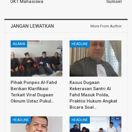
UKT Mahasiswa
Sumsel
JANGAN LEWATKAN
More From Author
AGAMA
HEADLINE
Pihak Ponpes Al-Fahd
Kasus Dugaan
Berikan Klarifikasi
Kekerasan Santri Al
Terkait Viral Dugaan
Fahd Masuk Polda,
Oknum Ustaz Pukul…
Praktisi Hukum Angkat
Bicara Soal…
HEADLINE
HEADLINE