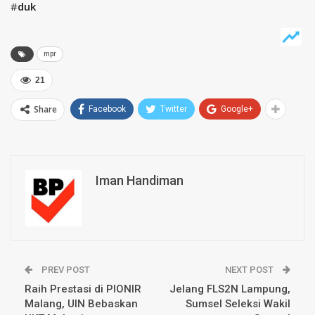
#
duk
mpr
21
Share
Facebook
Twitter
Google+
Iman Handiman
PREV POST
NEXT POST
Raih Prestasi di PIONIR
Jelang FLS2N Lampung,
Malang, UIN Bebaskan
Sumsel Seleksi Wakil