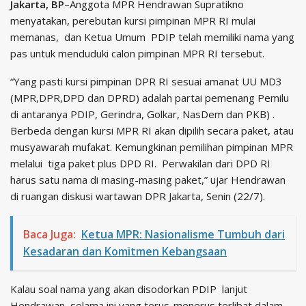
Jakarta, BP
–Anggota MPR Hendrawan Supratikno
menyatakan, perebutan kursi pimpinan MPR RI mulai
memanas, dan Ketua Umum PDIP telah memiliki nama yang
pas untuk menduduki calon pimpinan MPR RI tersebut.
“Yang pasti kursi pimpinan DPR RI sesuai amanat UU MD3
(MPR,DPR,DPD dan DPRD) adalah partai pemenang Pemilu
di antaranya PDIP, Gerindra, Golkar, NasDem dan PKB) .
Berbeda dengan kursi MPR RI akan dipilih secara paket, atau
musyawarah mufakat. Kemungkinan pemilihan pimpinan MPR
melalui tiga paket plus DPD RI. Perwakilan dari DPD RI
harus satu nama di masing-masing paket,” ujar Hendrawan
di ruangan diskusi wartawan DPR Jakarta, Senin (22/7).
Baca Juga:
Ketua MPR: Nasionalisme Tumbuh dari
Kesadaran dan Komitmen Kebangsaan
Kalau soal nama yang akan disodorkan PDIP lanjut
Hendrawan, selama ini yang terus-menerus terlibat dalam