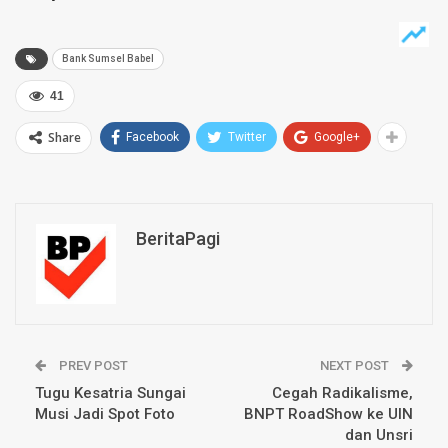
Bank Sumsel Babel
41
Share
Facebook
Twitter
Google+
BeritaPagi
PREV POST
NEXT POST
Tugu Kesatria Sungai
Cegah Radikalisme,
Musi Jadi Spot Foto
BNPT RoadShow ke UIN
dan Unsri