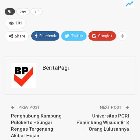
cape
izin
101
Share
Facebook
Twitter
Google+
BeritaPagi
PREV POST
NEXT POST
Penghubung Kampung
Universitas PGRI
Pulokerto –Sungai
Palembang Wisuda 813
Rengas Tergenang
Orang Lulusannya
Akibat Hujan