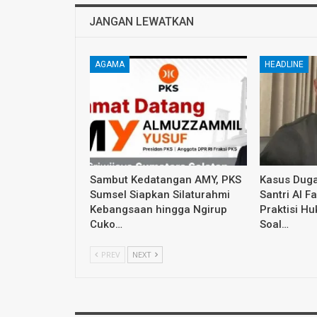
JANGAN LEWATKAN
AGAMA
HEADLINE
Sambut Kedatangan AMY, PKS
Kasus Dug
Sumsel Siapkan Silaturahmi
Santri Al F
Kebangsaan hingga Ngirup
Praktisi H
Cuko…
Soal…
PREV
NEXT