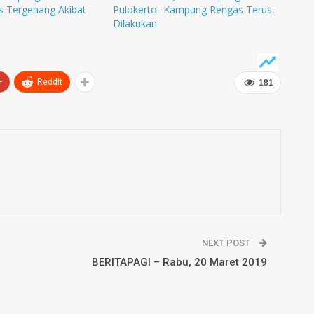
s Tergenang Akibat
Pulokerto- Kampung Rengas Terus
Dilakukan
+
ReddIt
181
NEXT POST
BERITAPAGI – Rabu, 20 Maret 2019