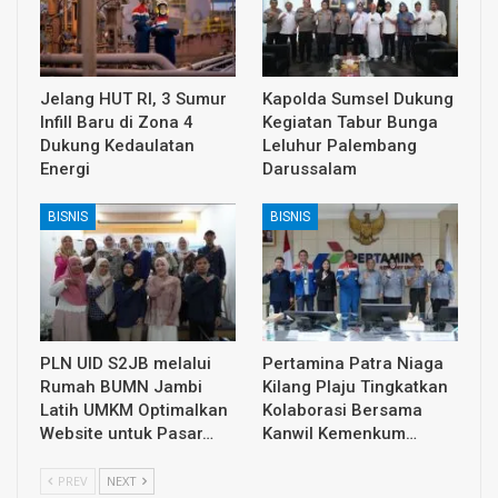
Jelang HUT RI, 3 Sumur
Kapolda Sumsel Dukung
Infill Baru di Zona 4
Kegiatan Tabur Bunga
Dukung Kedaulatan
Leluhur Palembang
Energi
Darussalam
BISNIS
BISNIS
PLN UID S2JB melalui
Pertamina Patra Niaga
Rumah BUMN Jambi
Kilang Plaju Tingkatkan
Latih UMKM Optimalkan
Kolaborasi Bersama
Website untuk Pasar…
Kanwil Kemenkum…
PREV
NEXT