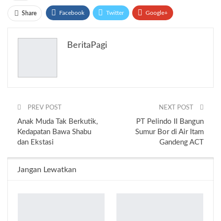
Facebook
Twitter
Google+
Share
ReddIt
WhatsApp
Pinterest
BeritaPagi
Email
PREV POST
NEXT POST
Anak Muda Tak Berkutik,
PT Pelindo II Bangun
Kedapatan Bawa Shabu
Sumur Bor di Air Itam
dan Ekstasi
Gandeng ACT
Jangan Lewatkan