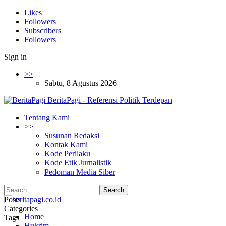
Likes
Followers
Subscribers
Followers
Sign in
>>
Sabtu, 8 Agustus 2026
BeritaPagi - Referensi Politik Terdepan
Tentang Kami
>>
Susunan Redaksi
Kontak Kami
Kode Perilaku
Kode Etik Jurnalistik
Pedoman Media Siber
Posts
Categories
Home
Tags
Hukrim