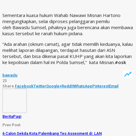
Sementara kuasa hukum Wahab Nawawi Misnan Hartono
mengungkapkan, selai diproses pelanggaran pemilu
oleh Bawaslu Sumsel, pihaknya juga berencana akan membawa
kasus tersebut ke ranah hukum pidana.
“Ada arahan (oknum camat), agar tidak memilih keduanya, kalau
melihat laporan dilapangan, terdapat hasutan dari ASN
tersebut, dan bisa dikenai pasal KUHP yang akan kita laporkan
ke kepolisian dalam hal ini Polda Sumsel,” kata Misnan.
#osk
bawaslu
23
Share
Facebook
Twitter
Google+
ReddIt
WhatsApp
Pinterest
Email
BeritaPagi
Prev Post
6 Calon Sekda Kota Palembang Tes Assesment di LAN