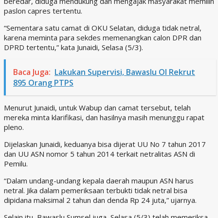
beredar, diduga mendukung dan mengajak masyarakat memilih
paslon capres tertentu.
“Sementara satu camat di OKU Selatan, diduga tidak netral,
karena meminta para sekdes memenangkan calon DPR dan
DPRD tertentu,” kata Junaidi, Selasa (5/3).
Baca Juga:
Lakukan Supervisi, Bawaslu OI Rekrut
895 Orang PTPS
Menurut Junaidi, untuk Wabup dan camat tersebut, telah
mereka minta klarifikasi, dan hasilnya masih menunggu rapat
pleno.
Dijelaskan Junaidi, keduanya bisa dijerat UU No 7 tahun 2017
dan UU ASN nomor 5 tahun 2014 terkait netralitas ASN di
Pemilu.
“Dalam undang-undang kepala daerah maupun ASN harus
netral. Jika dalam pemeriksaan terbukti tidak netral bisa
dipidana maksimal 2 tahun dan denda Rp 24 juta,” ujarnya.
Selain itu, Bawaslu Sumsel juga, Selasa (5/3) telah memeriksa