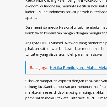
Ketua HMI Cabang Palembang, Arif Wicaksono me
ekonomi di Indonesia, meminta institusi Polri unt
kader HMI se Indonesia terkait persekusi terhad
aparat.
Dan meminta media Nasional untuk membuka mata
kembalikan kedaulatan pangan dengan mengurang
Anggota DPRD Sumsel, Aksweni yang menerima pa
pihak terkait, dewan berkewajiban menerima da
tuntutan yang disuarakan oleh para mahasiswa.
Baca Juga:
Ketika Pemilu yang Mahal Mela
“Silahkan sampaikan aspirasi dengan cara-cara yan
dukung itu .Kami sampaikan permohonan maaf ka
melakukan reses di dapil masing-masing, silahkan
pemerintah melalui fax atau internet DPRD Sumsel