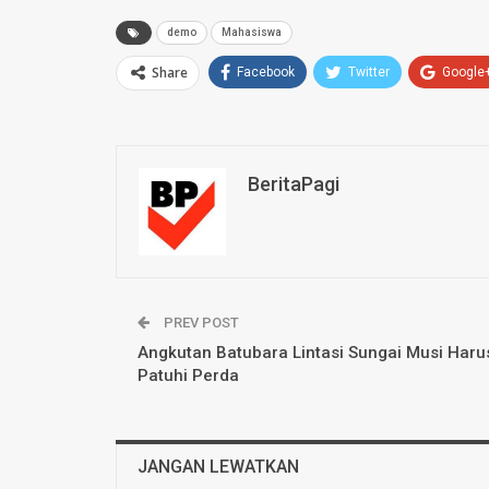
demo
Mahasiswa
Share
Facebook
Twitter
Google
BeritaPagi
PREV POST
Angkutan Batubara Lintasi Sungai Musi Haru
Patuhi Perda
JANGAN LEWATKAN