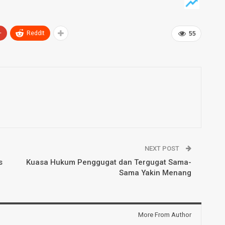
+
ReddIt
55
NEXT POST
s
Kuasa Hukum Penggugat dan Tergugat Sama-
Sama Yakin Menang
More From Author