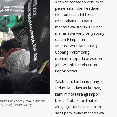
Kritikan terhadap kebijakan
pemerintah dan keadaan
ekonomi saat ini terus
disuarakan oleh para
mahasiswa. Kali ini Puluhan
mahasiswa yang tergabung
dalam Himpunan
Mahasiswa Islam (HMI)
Cabang Palembang
meminta kepada presiden
Jokowi untuk melakukan
impor beras.
Salah satu lumbung pangan.
Belum lagi daerah lainnya,
kami minta kurangi impor
beras,”kata koordinator
hasiswa Islam (HMI) Cabang
umsel, Senin (24/9).
Aksi, Sigit Muhaimin, salah
satu perwakilan mahasiswa