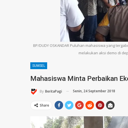
BP/DUDY OSKANDAR Puluhan mahasiswa yang tergabu
melakukan aksi demo di dep
SUMSEL
Mahasiswa Minta Perbaikan Ek
Senin, 24 September 2018
By
BeritaPagi
Share