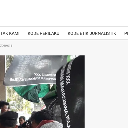
TAK KAMI
KODE PERILAKU
KODE ETIK JURNALISTIK
P
ndonesia