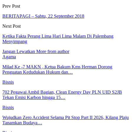
Prev Post
BERITAPAGI – Sabtu, 22 September 2018
Next Post
Ketika Fakta Perang Lima Hari Lima Malam Di Palembang
Menyimpang
Jangan Lewatkan
More from author
Agama
Milad Ke -7 MAKN , Ketua Bakum Kms Herman Dorong
Penguatan Kedudukan Hukum dan…
Bisnis
702 Pegawai Ambil Bagian, Clean Energy Day PLN UID S2JB
Tekan Emisi Karbon hingga 15…
Bisnis
Wujudkan Zero Accident Selama Pit Stop Part II 2026, Kilang Plaju
Tanamkan Budaya…