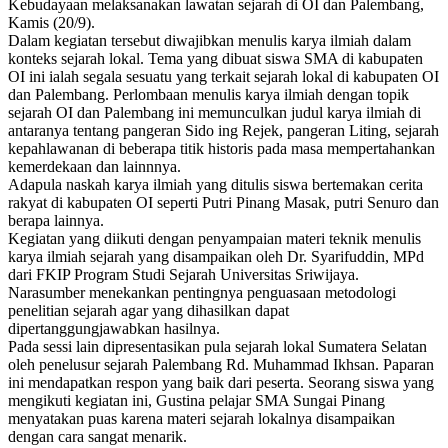
Kebudayaan melaksanakan lawatan sejarah di OI dan Palembang,
Kamis (20/9).
Dalam kegiatan tersebut diwajibkan menulis karya ilmiah dalam
konteks sejarah lokal. Tema yang dibuat siswa SMA di kabupaten
OI ini ialah segala sesuatu yang terkait sejarah lokal di kabupaten OI
dan Palembang. Perlombaan menulis karya ilmiah dengan topik
sejarah OI dan Palembang ini memunculkan judul karya ilmiah di
antaranya tentang pangeran Sido ing Rejek, pangeran Liting, sejarah
kepahlawanan di beberapa titik historis pada masa mempertahankan
kemerdekaan dan lainnnya.
Adapula naskah karya ilmiah yang ditulis siswa bertemakan cerita
rakyat di kabupaten OI seperti Putri Pinang Masak, putri Senuro dan
berapa lainnya.
Kegiatan yang diikuti dengan penyampaian materi teknik menulis
karya ilmiah sejarah yang disampaikan oleh Dr. Syarifuddin, MPd
dari FKIP Program Studi Sejarah Universitas Sriwijaya.
Narasumber menekankan pentingnya penguasaan metodologi
penelitian sejarah agar yang dihasilkan dapat
dipertanggungjawabkan hasilnya.
Pada sessi lain dipresentasikan pula sejarah lokal Sumatera Selatan
oleh penelusur sejarah Palembang Rd. Muhammad Ikhsan. Paparan
ini mendapatkan respon yang baik dari peserta. Seorang siswa yang
mengikuti kegiatan ini, Gustina pelajar SMA Sungai Pinang
menyatakan puas karena materi sejarah lokalnya disampaikan
dengan cara sangat menarik.