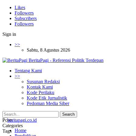
Likes
Followers
Subscribers
Followers
Sign in
>>
Sabtu, 8 Agustus 2026
BeritaPagi - Referensi Politik Terdepan
Tentang Kami
>>
Susunan Redaksi
Kontak Kami
Kode Perilaku
Kode Etik Jurnalistik
Pedoman Media Siber
Posts
Categories
Home
Tags
Pendidikan