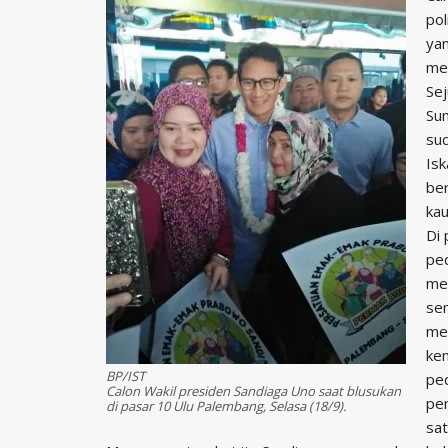
pol
yan
mel
Sej
Sum
sud
Isk
be
kau
Di 
pe
me
se
me
ke
BP/IST
pe
Calon Wakil presiden Sandiaga Uno saat blusukan
pem
di pasar 10 Ulu Palembang, Selasa (18/9).
sat