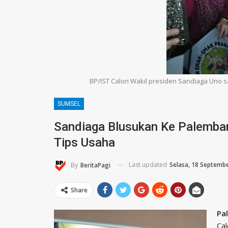
BP/IST Calon Wakil presiden Sandiaga Uno sa
SUMSEL
Sandiaga Blusukan Ke Palembang
Tips Usaha
Last updated
Selasa, 18 Septemb
By
BeritaPagi
Share
Pa
Cal