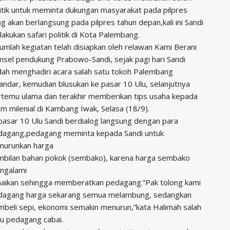
itik untuk meminta dukungan masyarakat pada pilpres
g akan berlangsung pada pilpres tahun depan,kali ini Sandi
akukan safari politik di Kota Palembang.
umlah kegiatan telah disiapkan oleh relawan Kami Berani
sel pendukung Prabowo-Sandi, sejak pagi hari Sandi
ah menghadiri acara salah satu tokoh Palembang
andar, kemudian blusukan ke pasar 10 Ulu, selanjutnya
rtemu ulama dan terakhir memberikan tips usaha kepada
m milenial di Kambang Iwak, Selasa (18/9).
pasar 10 Ulu Sandi berdialog langsung dengan para
dagang,pedagang meminta kepada Sandi untuk
nurunkan harga
mbilan bahan pokok (sembako), karena harga sembako
ngalami
naikan sehingga memberatkan pedagang.”Pak tolong kami
dagang harga sekarang semua melambung, sedangkan
beli sepi, ekonomi semakin menurun,”kata Halimah salah
u pedagang cabai.