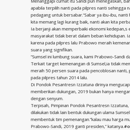
Menanggapi curhat itu Sandi pun menegaskan, ba
apabila terpilih nanti pada pilpres nanti sehingga
pedagang untuk bersabar.“Sabar ya ibu-ibu, nanti 
kita memang lagi kurang baik, nanti akan kita perba
Ia berjanji akan memperbaiki ekonomi kedepan,s
masyarakat tidak berat dalam beban kehidupan. 
karena pada pilpres lalu Prabowo meraih kemenang
suara yang signifikan.
”Sumsel ini lumbung suara, kami Prabowo-Sandi da
Terkait target kemenangan di Sumsel,ia tidak mem
meraih 50 persen suara pada pencoblosan nanti, 
pada pilpres tahun 2014 lalu.
Di Pondok Pesantresn Izzatuna dirinya mengucapk
memberikan dukungan, 2019 bukan hanya mengant
dengan senyum.
Terpisah, Pimpinan Pondok Pesantresn Izzatuna, 
dilakukan tidak lain bentuk dukungan ulama Sumse
membentuk tim pemenangan.”kalau mau harga murah
Prabowo-Sandi, 2019 ganti presiden,” katanya.
#o