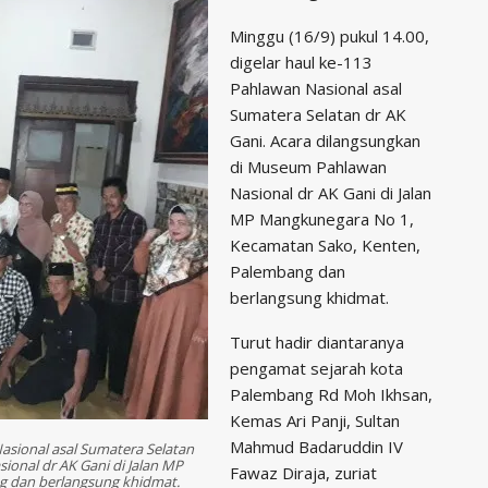
Minggu (16/9) pukul 14.00,
digelar haul ke-113
Pahlawan Nasional asal
Sumatera Selatan dr AK
Gani. Acara dilangsungkan
di Museum Pahlawan
Nasional dr AK Gani di Jalan
MP Mangkunegara No 1,
Kecamatan Sako, Kenten,
Palembang dan
berlangsung khidmat.
Turut hadir diantaranya
pengamat sejarah kota
Palembang Rd Moh Ikhsan,
Kemas Ari Panji, Sultan
Mahmud Badaruddin IV
Nasional asal Sumatera Selatan
ional dr AK Gani di Jalan MP
Fawaz Diraja, zuriat
g dan berlangsung khidmat.