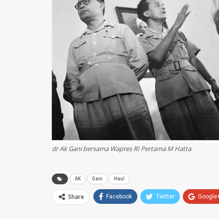
dr Ak Gani bersama Wapres RI Pertama M Hatta
AK
Gani
Haul
Share
Facebook
Twitter
Google