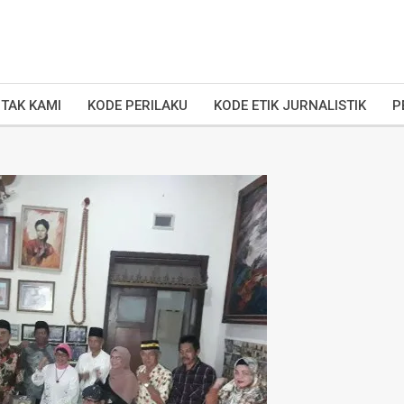
TAK KAMI
KODE PERILAKU
KODE ETIK JURNALISTIK
P