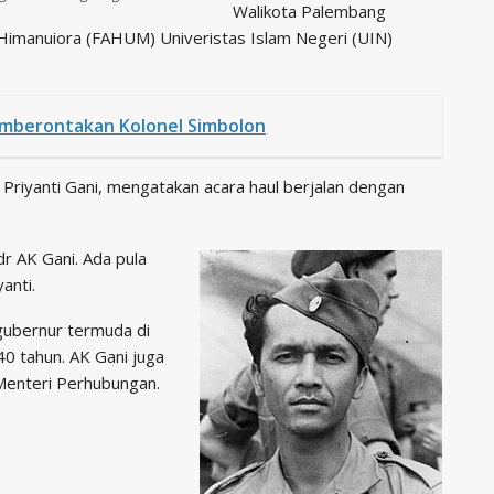
Walikota Palembang
imanuiora (FAHUM) Univeristas Islam Negeri (UIN)
.
emberontakan Kolonel Simbolon
Priyanti Gani, mengatakan acara haul berjalan dengan
dr AK Gani. Ada pula
anti.
 gubernur termuda di
40 tahun. AK Gani juga
Menteri Perhubungan.