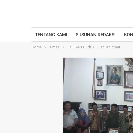
TENTANG KAMI
SUSUNAN REDAKSI
KON
Home
Sumsel
Haul ke-113 dr AK Gani Khidmat