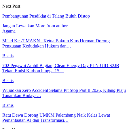
Next Post
Pembangunan Pusdiklat di Talang Buluh Distop
Jangan Lewatkan
More from author
Agama
Milad Ke -7 MAKN , Ketua Bakum Kms Herman Dorong
Penguatan Kedudukan Hukum dan…
Bisnis
702 Pegawai Ambil Bagian, Clean Energy Day PLN UID S2JB
Tekan Emisi Karbon hingga 15…
Bisnis
Wujudkan Zero Accident Selama Pit Stop Part II 2026, Kilang Plaju
Tanamkan Budaya…
Bisnis
Ratu Dewa Dorong UMKM Palembang Naik Kelas Lewat
Pemanfaatan AI dan Transformasi…