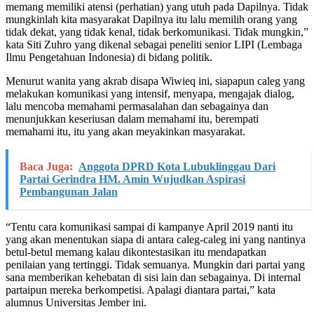
memang memiliki atensi (perhatian) yang utuh pada Dapilnya. Tidak
mungkinlah kita masyarakat Dapilnya itu lalu memilih orang yang
tidak dekat, yang tidak kenal, tidak berkomunikasi. Tidak mungkin,”
kata Siti Zuhro yang dikenal sebagai peneliti senior LIPI (Lembaga
Ilmu Pengetahuan Indonesia) di bidang politik.
Menurut wanita yang akrab disapa Wiwieq ini, siapapun caleg yang
melakukan komunikasi yang intensif, menyapa, mengajak dialog,
lalu mencoba memahami permasalahan dan sebagainya dan
menunjukkan keseriusan dalam memahami itu, berempati
memahami itu, itu yang akan meyakinkan masyarakat.
Baca Juga:
Anggota DPRD Kota Lubuklinggau Dari
Partai Gerindra HM. Amin Wujudkan Aspirasi
Pembangunan Jalan
“Tentu cara komunikasi sampai di kampanye April 2019 nanti itu
yang akan menentukan siapa di antara caleg-caleg ini yang nantinya
betul-betul memang kalau dikontestasikan itu mendapatkan
penilaian yang tertinggi. Tidak semuanya. Mungkin dari partai yang
sana memberikan kehebatan di sisi lain dan sebagainya. Di internal
partaipun mereka berkompetisi. Apalagi diantara partai,” kata
alumnus Universitas Jember ini.