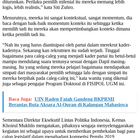
diturunkan. Perilaku pemilih milenial itu mereka memang lebih
logis, lebih realistis,” kata Siti Zuhro.
Menurutnya, mereka ini sangat kontekstual, sangat momentum, dia
baca dengan baik-baik momentum konteks itu sehingga ketika
memilih tadi itu mereka akan mempertimbangkan konteks dimana
ketika pemilih tadi itu.
“Nah itu yang harus diantisipasi oleh partai dalam merekrut kader-
kadernya. Sekarang kan rekrutmen itu sudah terjadi. Tinggal
bagaimana para caleg-caleg yang menjadi kader partai itu betul-betul
mampu mendulang suara tentunya sesuai dengan Dapil masing-
masing. Itu yang sedang mereka pelajari bagaimana mendapatkan
simpati dari masyarakat pemilih sehingga lalu dengan simpati itu
mereka berpihak pada caleg-caleg ini,” kata wanita yang dikenal
juga sebagai pengajar Program Doktoral di FISIPOL UGM ini.
Baca Juga:
UIN Raden Fatah Gandeng BKPRMI
Berantas Buta Aksara Al-Quran di Kalangan Mahasiswa
Sementara Direktur Eksekutif Lintas Politika Indonesia, Kemas
Khoirul Mukhlis mengatakan, pihaknya sengaja menyelenggarakan
kegiatan ini sebagai upaya untuk memberikan pembekalan bagi para
calon legislatif dalam menghadapi kompetisi Pemilu 2019