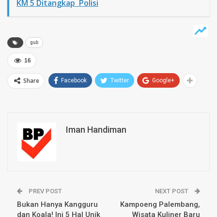
KM 5 Ditangkap Polisi
gub
16
Share
Facebook
Twitter
Google+
Iman Handiman
PREV POST
NEXT POST
Bukan Hanya Kangguru
Kampoeng Palembang,
dan Koala! Ini 5 Hal Unik
Wisata Kuliner Baru