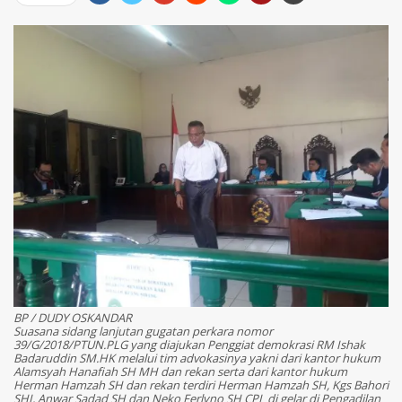
BP / DUDY OSKANDAR
Suasana sidang lanjutan gugatan perkara nomor
39/G/2018/PTUN.PLG yang diajukan Penggiat demokrasi RM Ishak
Badaruddin SM.HK melalui tim advokasinya yakni dari kantor hukum
Alamsyah Hanafiah SH MH dan rekan serta dari kantor hukum
Herman Hamzah SH dan rekan terdiri Herman Hamzah SH, Kgs Bahori
SHI, Anwar Sadad SH dan Neko Ferlyno SH CPL di gelar di Pengadilan