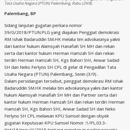
Tata Usaha Negara (PTUN) Palembang, Rabu (29/8).
Palembang, BP
Sidang lanjutan gugatan perkara nomor
39/G/2018/PTUN.PLG yang diajukan Penggiat demokrasi
RM Ishak Badaruddin SM.HK melalui tim advokasinya yakni
dari kantor hukum Alamsyah Hanafiah SH MH dan rekan
serta dari kantor hukum Herman Hamzah SH dan rekan
terdiri Herman Hamzah SH, Kgs Bahori SHI, Anwar Sadad
SH dan Neko Ferlyno SH CPL di gelar di Pengadilan Tata
Usaha Negara (PTUN) Palembang, Senin (3/9) .
Dalam persidangan tersebut, penggiat demokrasi RM Ishak
Badaruddin SM.HK melalui tim advokasinya yakni dari kantor
hukum Alamsyah Hanafiah SH MH dan Partner serta dari
kantor hukum Herman Hamzah SH dan rekan terdiri Herman
Hamzah SH, Kgs Bahori SHI, Anwar Sadad SH dan Neko
Ferlyno SH CPL melawan KPU Sumsel dengan obyek
gugatan Keputusan KPU Sumsel Nomor :1/PL.03.3-
Kpt/16/prov/II/2018 tentang penetapan paslon peserta