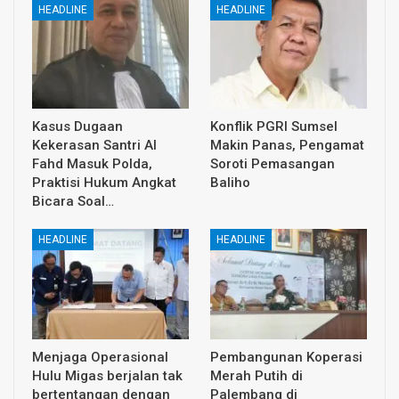
HEADLINE
HEADLINE
Kasus Dugaan
Konflik PGRI Sumsel
Kekerasan Santri Al
Makin Panas, Pengamat
Fahd Masuk Polda,
Soroti Pemasangan
Praktisi Hukum Angkat
Baliho
Bicara Soal…
HEADLINE
HEADLINE
Menjaga Operasional
Pembangunan Koperasi
Hulu Migas berjalan tak
Merah Putih di
bertentangan dengan
Palembang di