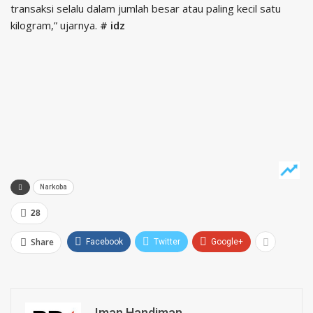
transaksi selalu dalam jumlah besar atau paling kecil satu
kilogram,” ujarnya.
# idz
Narkoba
28
Share
Facebook
Twitter
Google+
Iman Handiman