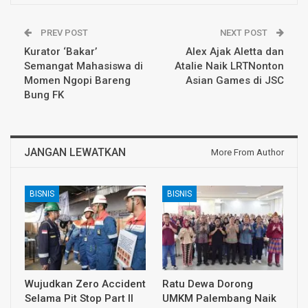
PREV POST
NEXT POST
Kurator ‘Bakar’
Alex Ajak Aletta dan
Semangat Mahasiswa di
Atalie Naik LRTNonton
Momen Ngopi Bareng
Asian Games di JSC
Bung FK
JANGAN LEWATKAN
More From Author
BISNIS
BISNIS
Wujudkan Zero Accident
Ratu Dewa Dorong
Selama Pit Stop Part II
UMKM Palembang Naik