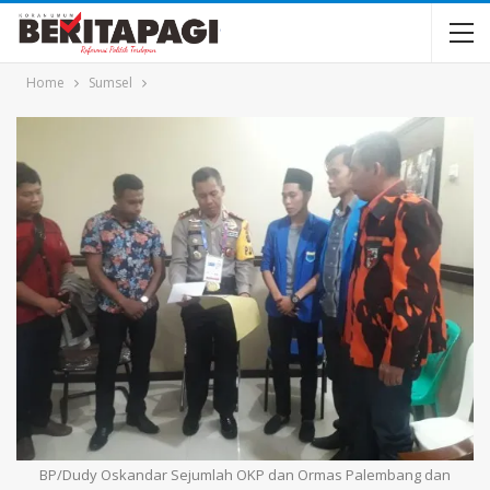
Home
Sumsel
BP/Dudy Oskandar Sejumlah OKP dan Ormas Palembang dan