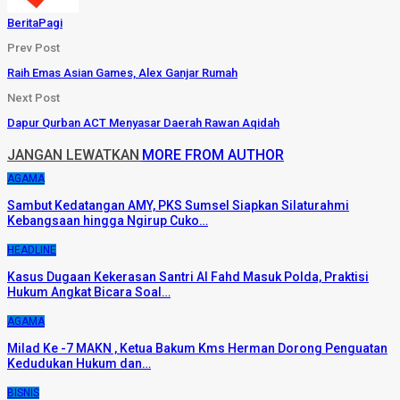
BeritaPagi
Prev Post
Raih Emas Asian Games, Alex Ganjar Rumah
Next Post
Dapur Qurban ACT Menyasar Daerah Rawan Aqidah
JANGAN LEWATKAN
MORE FROM AUTHOR
AGAMA
Sambut Kedatangan AMY, PKS Sumsel Siapkan Silaturahmi
Kebangsaan hingga Ngirup Cuko…
HEADLINE
Kasus Dugaan Kekerasan Santri Al Fahd Masuk Polda, Praktisi
Hukum Angkat Bicara Soal…
AGAMA
Milad Ke -7 MAKN , Ketua Bakum Kms Herman Dorong Penguatan
Kedudukan Hukum dan…
BISNIS