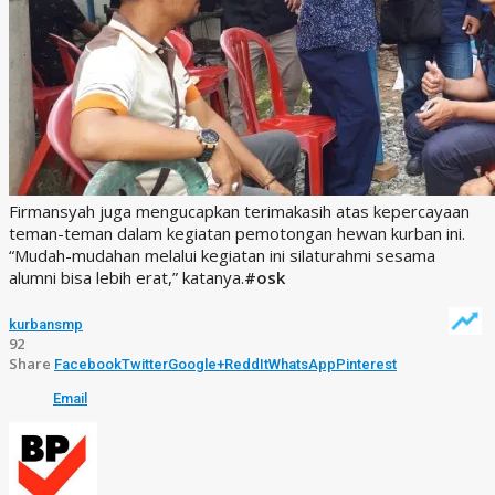
Firmansyah juga mengucapkan terimakasih atas kepercayaan
teman-teman dalam kegiatan pemotongan hewan kurban ini.
“Mudah-mudahan melalui kegiatan ini silaturahmi sesama
alumni bisa lebih erat,” katanya.
#osk
kurban
smp
92
Share
Facebook
Twitter
Google+
ReddIt
WhatsApp
Pinterest
Email