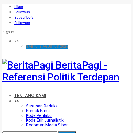
Likes
Followers
Subscribers
Followers
Sign In
>>
SABTU, 8 AGUSTUS 2026
BeritaPagi -
Referensi Politik Terdepan
TENTANG KAMI
>>
Susunan Redaksi
Kontak Kami
Kode Perilaku
Kode Etik Jurnalistik
Pedoman Media Siber