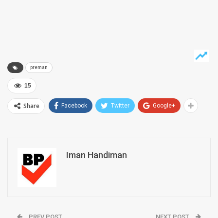
preman
15
Share
Facebook
Twitter
Google+
Iman Handiman
PREV POST
NEXT POST