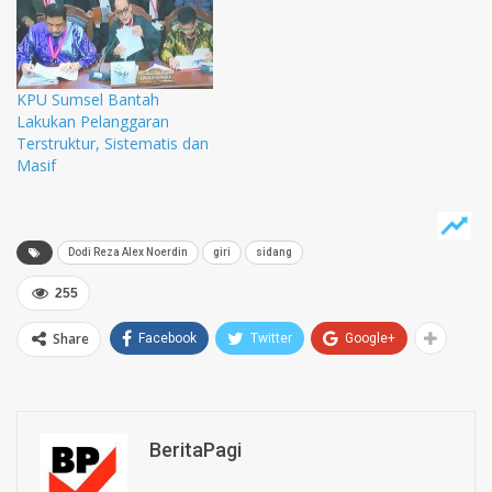
KPU Sumsel Bantah
Lakukan Pelanggaran
Terstruktur, Sistematis dan
Masif
Dodi Reza Alex Noerdin
giri
sidang
255
Share
Facebook
Twitter
Google+
BeritaPagi