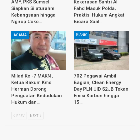
AMY, PKS Sumsel
Kekerasan Santri Al
Siapkan Silaturahmi
Fahd Masuk Polda,
Kebangsaan hingga
Praktisi Hukum Angkat
Ngirup Cuko…
Bicara Soal…
AGAMA
BISNIS
Milad Ke -7 MAKN ,
702 Pegawai Ambil
Ketua Bakum Kms
Bagian, Clean Energy
Herman Dorong
Day PLN UID S2JB Tekan
Penguatan Kedudukan
Emisi Karbon hingga
Hukum dan…
15…
PREV
NEXT