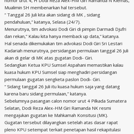
nomor urut 4, H Dodi Reza Alex-HM Giri Ramanda N Kiemas,
Mualimin SH membenarkan hal tersebut.
“ Tanggal 26 Juli kita akan sidang di MK , sidang
pendahuluan,” katanya, Selasa (24/7).
Menurutnya, tim advokasi Dodi Giri di pimpin Darmadi Djufri
dan rekan,” Kalau kita hanya memback up data,” katanya.
Hal senada dikemukakan tim advokasi Dodi Giri Sri Lestari
Kadariah menurutnya, persidangan permulaan tanggal 26 Juli
akan di gelar di MK atas gugatan Dodi- Giri.
Sedangkan Ketua KPU Sumsel Aspahani memastikan kalau
kuasa hukum KPU Sumsel siap menghadiri persidangan
permulaan gugatan sengketa paslon Dodi- Giri.
“ Sidang tanggal 26 Juli itu kuasa hukum saja yang datang
karena baru sidang permulaan,” katanya.
Sebelumnya pasangan calon nomor urut 4 Pilkada Sumatera
Selatan, Dodi Reza Alex-HM Giri Ramanda NK resmi
mengajukan gugatan ke Mahkamah Konsitusi (MK).
Gugatan tersebut dilayangkan setelah atas dasar rapat
pleno KPU setempat terkait penetapan hasil rekapitulasi