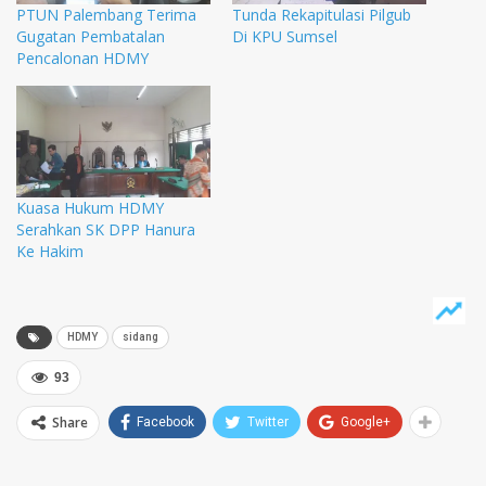
PTUN Palembang Terima
Tunda Rekapitulasi Pilgub
Gugatan Pembatalan
Di KPU Sumsel
Pencalonan HDMY
Kuasa Hukum HDMY
Serahkan SK DPP Hanura
Ke Hakim
HDMY
sidang
93
Share
Facebook
Twitter
Google+