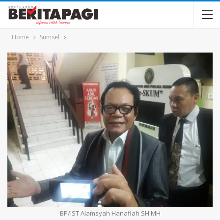
Home
Sumsel
BP/IST Alamsyah Hanafiah SH MH