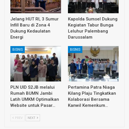
Jelang HUT RI, 3 Sumur
Kapolda Sumsel Dukung
Infill Baru di Zona 4
Kegiatan Tabur Bunga
Dukung Kedaulatan
Leluhur Palembang
Energi
Darussalam
BISNIS
BISNIS
PLN UID S2JB melalui
Pertamina Patra Niaga
Rumah BUMN Jambi
Kilang Plaju Tingkatkan
Latih UMKM Optimalkan
Kolaborasi Bersama
Website untuk Pasar…
Kanwil Kemenkum…
PREV
NEXT