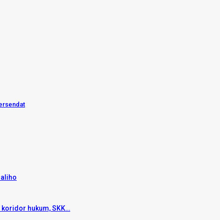
Tersendat
aliho
n koridor hukum, SKK…