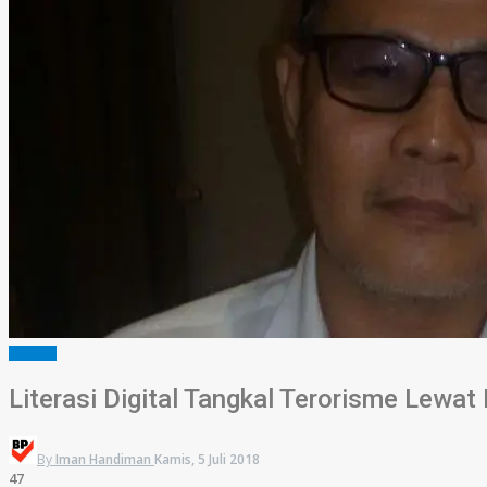
HUKRIM
Literasi Digital Tangkal Terorisme Lewa
By
Iman Handiman
Kamis, 5 Juli 2018
47