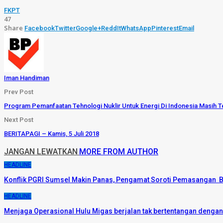
FKPT
47
Share
Facebook
Twitter
Google+
ReddIt
WhatsApp
Pinterest
Email
Iman Handiman
Prev Post
Program Pemanfaatan Tehnologi Nuklir Untuk Energi Di Indonesia Masih 
Next Post
BERITAPAGI – Kamis, 5 Juli 2018
JANGAN LEWATKAN
MORE FROM AUTHOR
HEADLINE
Konflik PGRI Sumsel Makin Panas, Pengamat Soroti Pemasangan B
HEADLINE
Menjaga Operasional Hulu Migas berjalan tak bertentangan denga