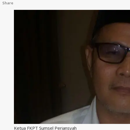
Share
Ketua FKPT Sumsel Periansyah