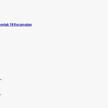
rentak 18 Kecamatan
…
…