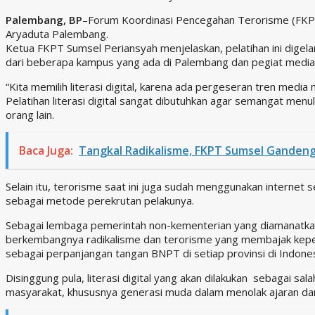
Palembang, BP
–Forum Koordinasi Pencegahan Terorisme (FKPT) P
Aryaduta Palembang.
Ketua FKPT Sumsel Periansyah menjelaskan, pelatihan ini digel
dari beberapa kampus yang ada di Palembang dan pegiat media 
“Kita memilih literasi digital, karena ada pergeseran tren media 
Pelatihan literasi digital sangat dibutuhkan agar semangat men
orang lain.
Baca Juga:
Tangkal Radikalisme, FKPT Sumsel Ganden
Selain itu, terorisme saat ini juga sudah menggunakan internet
sebagai metode perekrutan pelakunya.
Sebagai lembaga pemerintah non-kementerian yang diamanatk
berkembangnya radikalisme dan terorisme yang membajak keperca
sebagai perpanjangan tangan BNPT di setiap provinsi di Indones
Disinggung pula, literasi digital yang akan dilakukan sebagai s
masyarakat, khususnya generasi muda dalam menolak ajaran dan a