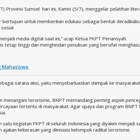
rovinsi Sumsel hari ini, Kamis (5/7), menggelar pelatihan litera
ar bertujuan untuk memberikan edukasi sebagai bentuk deradikali
sosial.
menjadi media digital saat ini,” ucap Ketua FKPT Periansyah.
ulis tetap tinggi dan menghindari penulisan yang bersifat mengha
g Mahasiswa
 sebagai sarana aksi, yaitu menyebarluaskan dampak ke masyarakat
an menangani terorisme, BNPT memandang penting aspek penceg
yaan tertentu di masyarakat. Agar upaya dan program BNPT berja
ia.
alah satu kegiatan FKPT di seluruh Indonesia yang diyakini menjad
jakan kekerasan yang diinisiasi kelompok radikal terorisme.