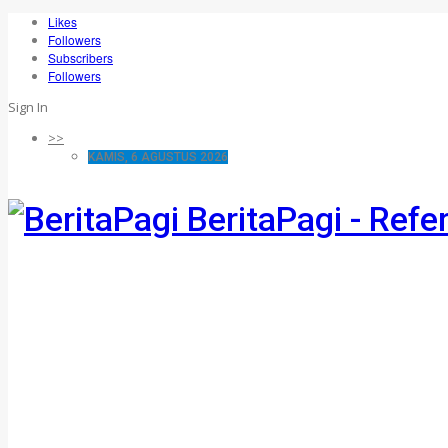
Likes
Followers
Subscribers
Followers
Sign In
>>
KAMIS, 6 AGUSTUS 2026
BeritaPagi - Refe