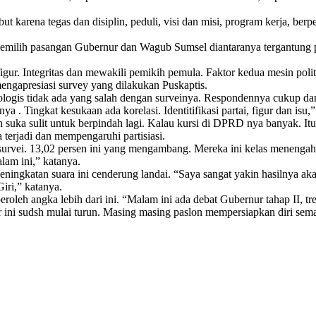
arena tegas dan disiplin, peduli, visi dan misi, program kerja, berpen
emilih pasangan Gubernur dan Wagub Sumsel diantaranya tergantung pil
 figur. Integritas dan mewakili pemikih pemula. Faktor kedua mesin po
engapresiasi survey yang dilakukan Puskaptis.
dologis tidak ada yang salah dengan surveinya. Respondennya cukup dan
inya . Tingkat kesukaan ada korelasi. Identitifikasi partai, figur dan isu,
ah suka sulit untuk berpindah lagi. Kalau kursi di DPRD nya banyak. I
a terjadi dan mempengaruhi partisiasi.
 survei. 13,02 persen ini yang mengambang. Mereka ini kelas menengah d
alam ini,” katanya.
ningkatan suara ini cenderung landai. “Saya sangat yakin hasilnya aka
Giri,” katanya.
eh angka lebih dari ini. “Malam ini ada debat Gubernur tahap II, tren
 ini sudsh mulai turun. Masing masing paslon mempersiapkan diri sem