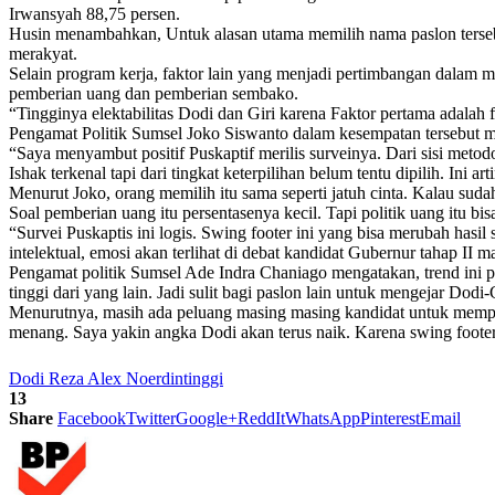
Irwansyah 88,75 persen.
Husin menambahkan, Untuk alasan utama memilih nama paslon tersebut k
merakyat.
Selain program kerja, faktor lain yang menjadi pertimbangan dalam m
pemberian uang dan pemberian sembako.
“Tingginya elektabilitas Dodi dan Giri karena Faktor pertama adalah
Pengamat Politik Sumsel Joko Siswanto dalam kesempatan tersebut m
“Saya menyambut positif Puskaptif merilis surveinya. Dari sisi meto
Ishak terkenal tapi dari tingkat keterpilihan belum tentu dipilih. Ini art
Menurut Joko, orang memilih itu sama seperti jatuh cinta. Kalau sud
Soal pemberian uang itu persentasenya kecil. Tapi politik uang itu bis
“Survei Puskaptis ini logis. Swing footer ini yang bisa merubah hasil
intelektual, emosi akan terlihat di debat kandidat Gubernur tahap II m
Pengamat politik Sumsel Ade Indra Chaniago mengatakan, trend ini pe
tinggi dari yang lain. Jadi sulit bagi paslon lain untuk mengejar Dodi-
Menurutnya, masih ada peluang masing masing kandidat untuk memperol
menang. Saya yakin angka Dodi akan terus naik. Karena swing footer
Dodi Reza Alex Noerdin
tinggi
13
Share
Facebook
Twitter
Google+
ReddIt
WhatsApp
Pinterest
Email