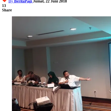
By
BeritaPagi
Jumat, 22 Juni 2018
13
Share