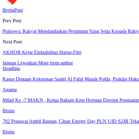
BeritaPagi
Prev Post
Prabowo: Rakyat Mendambakan Pemimpin Yang Setia Kepada Raky
Next Post
AKHOR Kejar Elektabilitas Harno-Fitri
Jangan Lewatkan
More from author
Headline
Kasus Dugaan Kekerasan Santri Al Fahd Masuk Polda, Praktisi Hu
Agama
Milad Ke -7 MAKN , Ketua Bakum Kms Herman Dorong Penguat
Bisnis
702 Pegawai Ambil Bagian, Clean Energy Day PLN UID S2JB Tek
Bisnis