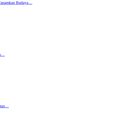
ju Tanamkan Budaya…
an…
atan…