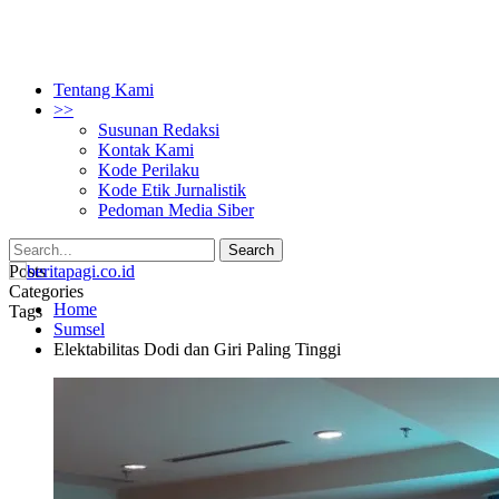
Tentang Kami
>>
Susunan Redaksi
Kontak Kami
Kode Perilaku
Kode Etik Jurnalistik
Pedoman Media Siber
Posts
Categories
Home
Tags
Sumsel
Elektabilitas Dodi dan Giri Paling Tinggi