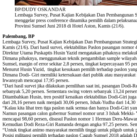
BP/DUDY OSKANDAR
Lembaga Survey, Pusat Kajian Kebijakan Dan Pembangunan Str
menggelar press conference dinamika pemilih dalam pelaksana
Provinsi Sumsel Juni 2018 di Hotel Aston, Kamis (21/6).
Palembang, BP
Lembaga Survey, Pusat Kajian Kebijakan Dan Pembangunan Strategis 
Kamis (21/6). Dari hasil survei, elektabilitas Paslon pasangan no
Direktur Utama Puskaptis Husin Yazid mengatakan pihaknya melakuk
Dimana pihaknya, menggunakan teknik pengambilan sample wilayah d
Sumsel, margin of error sekitar 2,8 persen, tingkat kepercayaan 95 p
Menurut Husin Yazid, tingkat kesukaan pemilih terhadap paslon yang
Dimana Dodi- Giri memiliki ketersukaan dari publik atau masyarak
Irwansyah mencapai 17,95 persen.
“Dari hasil survei jika dilakukan pemilihan saat ini, pasangan Dodi
sebanyak 5,20 persen. Sementara swing voters sebanyak 13,24 persen
Ditambahkan Husin, tren positif kenaikan elektabilitas Dodi-Giri jug
dari 28,16 persen naik menjadi 30,06 persen, Ishak-Yudha dari 14,30
“Kalau kita lihat tren tiga paslon naik semua dan hanya Dodi-Giri ya
Namun pasangan calon gubernur Sumsel nomor urut 3 Ishak Mekki- Yu
mencapai 98,60 persen, disusul Paslon nomor 1 Herman Deru-Maward
Kemudian Dodi Reza-Giri Ramanda dengan angka 97,25 persen. Seme
“Untuk tingkat animo masyarakat memilih tinggi untuk pilgub untuk pa
Posisi militansi pemilih terhadap paslon Cagub Sumsel 2018 adalah