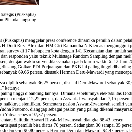
ategis (Puskaptis)
an Pilkada langsung
(Puskaptis) menggelar press conference dinamika pemilih dalam pelak
mor 4 H Dodi Reza Alex dan HM Giri Ramandha N Kiemas mengungguli p
an survey di 17 kabupaten kota dengan 141 Kecamatan dan jumlah sam
an responden yaitu teknik Multistage Random Sampling dengan meliba
ersen, dengan waktu survei dilaksanakan pada kurun waktu 6- 12 Juni 20
 diusung Golkar, PDI Perjuangan dan PKB ini paling tinggi dibanding 
at sebanyak 69,66 persen, disusuk Herman Deru-Mawardi yang mencapai
-Reza dipilih sebanyak 36,25 persen, disusul Deru-Mawardi sebanyak 3
,” katanya.
a paling tinggi dibanding lainnya. Dimana sebelumnya elektabilitas Do
 persen menjadi 15,25 persen, dan Aswari- Irwansyah dari 7,15 persen 
ng naikknya signifikan. Sementara paslon Aswari-Irwansyah sendiri yan
dha Pratomo, dianggap sebagai paslon yang paling dikenal masyaraka
i Yahya sebesar 97,37 persen.
ntara Saifudin Aswari Rivai- M Irwansyah diangka 88,43 persen.
rtisipasi pemilih bisa diatas 70 persen. Sedangkan 30 sampai 35 perse
 Dodi dan Giri 96,80 persen. Herman Deru dan Mawardi 94,97 persen. 