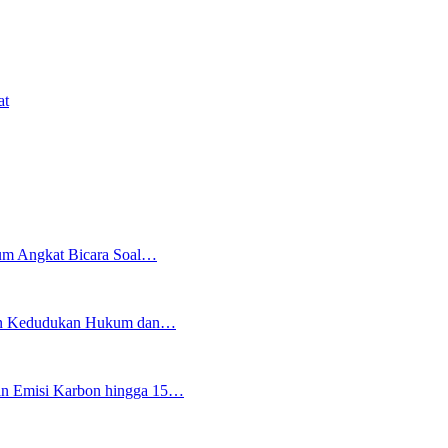
at
kum Angkat Bicara Soal…
an Kedudukan Hukum dan…
an Emisi Karbon hingga 15…