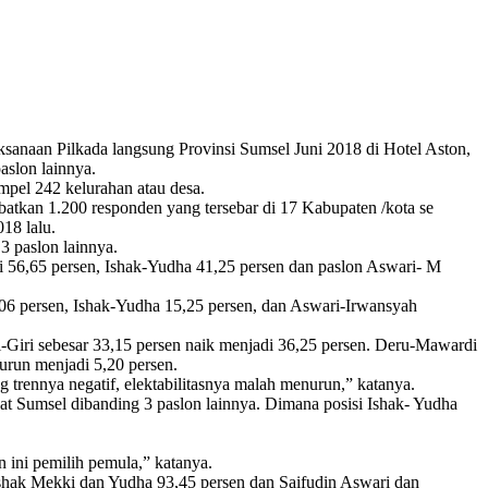
sanaan Pilkada langsung Provinsi Sumsel Juni 2018 di Hotel Aston,
aslon lainnya.
pel 242 kelurahan atau desa.
tkan 1.200 responden yang tersebar di 17 Kabupaten /kota se
18 lalu.
3 paslon lainnya.
 56,65 persen, Ishak-Yudha 41,25 persen dan paslon Aswari- M
0,06 persen, Ishak-Yudha 15,25 persen, dan Aswari-Irwansyah
di-Giri sebesar 33,15 persen naik menjadi 36,25 persen. Deru-Mawardi
turun menjadi 5,20 persen.
g trennya negatif, elektabilitasnya malah menurun,” katanya.
t Sumsel dibanding 3 paslon lainnya. Dimana posisi Ishak- Yudha
n ini pemilih pemula,” katanya.
Ishak Mekki dan Yudha 93,45 persen dan Saifudin Aswari dan