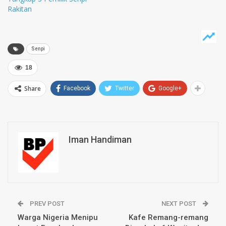
Rakitan
Senpi
18
Share
Facebook
Twitter
Google+
Iman Handiman
PREV POST
NEXT POST
Warga Nigeria Menipu
Kafe Remang-remang