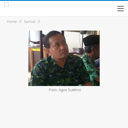
Home
Sumsel
Poto: Agus Sutikno