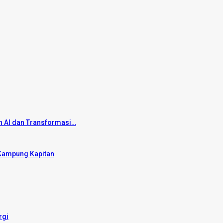
 AI dan Transformasi…
i Kampung Kapitan
rgi