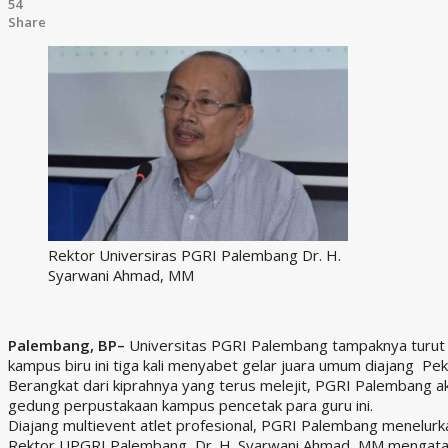
54
Share
Rektor Universiras PGRI Palembang Dr. H.
Syarwani Ahmad, MM
Palembang, BP–
Universitas PGRI Palembang tampaknya turut be
kampus biru ini tiga kali menyabet gelar juara umum diajang P
Berangkat dari kiprahnya yang terus melejit, PGRI Palembang
gedung perpustakaan kampus pencetak para guru ini.
Diajang multievent atlet profesional, PGRI Palembang menelurka
Rektor UPGRI Palembang, Dr. H. Syarwani Ahmad, MM mengataka