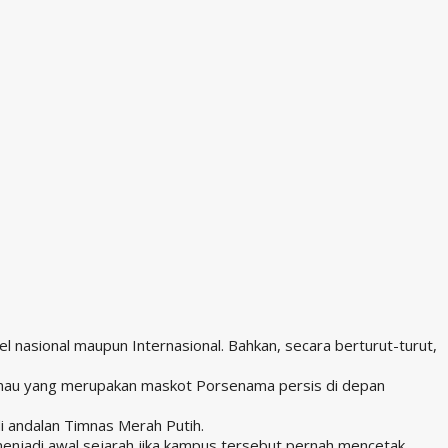
l nasional maupun Internasional. Bahkan, secara berturut-turut,
rimau yang merupakan maskot Porsenama persis di depan
di andalan Timnas Merah Putih.
njadi awal sejarah jika kampus tersebut pernah mencetak