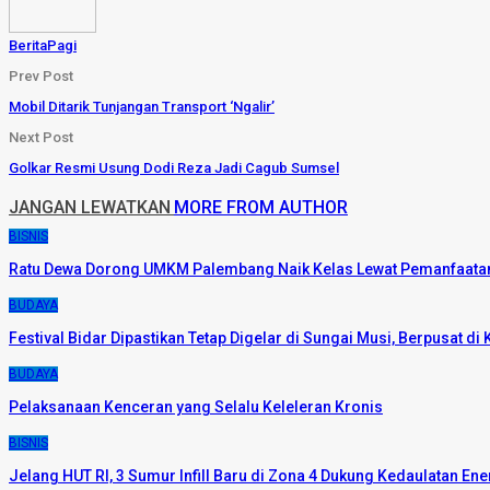
BeritaPagi
Prev Post
Mobil Ditarik Tunjangan Transport ‘Ngalir’
Next Post
Golkar Resmi Usung Dodi Reza Jadi Cagub Sumsel
JANGAN LEWATKAN
MORE FROM AUTHOR
BISNIS
Ratu Dewa Dorong UMKM Palembang Naik Kelas Lewat Pemanfaatan
BUDAYA
Festival Bidar Dipastikan Tetap Digelar di Sungai Musi, Berpusat d
BUDAYA
Pelaksanaan Kenceran yang Selalu Keleleran Kronis
BISNIS
Jelang HUT RI, 3 Sumur Infill Baru di Zona 4 Dukung Kedaulatan Ene