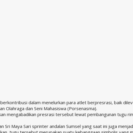
rkontribusi dalam menelurkan para atlet berpresrasi, baik dileve
ekan Olahraga dan Seni Mahasiswa (Porsenasma).
 akan mengabadikan presrasi tersebut lewat pembangunan tugu 
n Sri Maya Sari sprinter andalan Sumsel yang saat ini juga menja
n, tugu tersebut merupakan suatu kebanggaan simbolis yang me