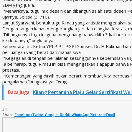
SDM yang juara.
“Menariknya, tugu ini didesain dan dibangun salah satu dosen Pe
ujarnya, Selasa (31/10).
Lanjut Syarwani, bentuk tugu Rimau yang artistik mengenakan s
Dengan tangan kanan mengacungkan jari dan diangkat keatas, m
“Dibangunnya tugu ini guna mengenang bahwa kita 3 kali berturu
ke depannya,” ungkapnya.
Sementara itu, Ketua YPLP PT PGRI Sumsel, Dr. H Bukman Lian
perjuangan yang berat dari mahasiswa.
“Kegagalan di tengah perjalanan sesungguhnya keberhsilan yang 
Ia berharap, tugu Rimau ini bisa mengingatkan siapapun bahw
prestasi.
“Kemenangan yang diraih bukan berarti membuat kita berpuas ha
pengalaman,”pungkasnya.
Osug
Baca Juga:
Kilang Pertamina Plaju Gelar Sertifikasi W
54
Share
Facebook
Twitter
Google+
ReddIt
WhatsApp
Pinterest
Email