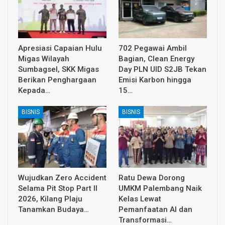
Apresiasi Capaian Hulu
702 Pegawai Ambil
Migas Wilayah
Bagian, Clean Energy
Sumbagsel, SKK Migas
Day PLN UID S2JB Tekan
Berikan Penghargaan
Emisi Karbon hingga
Kepada…
15…
BISNIS
BISNIS
Wujudkan Zero Accident
Ratu Dewa Dorong
Selama Pit Stop Part II
UMKM Palembang Naik
2026, Kilang Plaju
Kelas Lewat
Tanamkan Budaya…
Pemanfaatan AI dan
Transformasi…