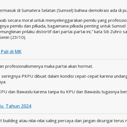
 termasuk di Sumatera Selatan (Sumsel) bahwa demokrasi ada di 
wab secara moral untuk menyelenggarakan pemilu yang profession
gnya pemilu dan pilkada, bagaimana pilkada penting untuk Sumsel 
ngkinan prilaku distortif dari partai-partai ini,” kata Siti Zuhro
Senin (23/10).
Pali di MK
n profesionalismenya maka partai akan hormat.
, seringnya PKPU dibuat dalam kondisi cepat-cepat karena undan
nya.
KPU dan Bawaslu karena tanpa itu KPU dan Bawaslu tugasnya ber
lu Tahun 2024
ding atau nilai-nilai saling percaya dan jangan dicurigai terus