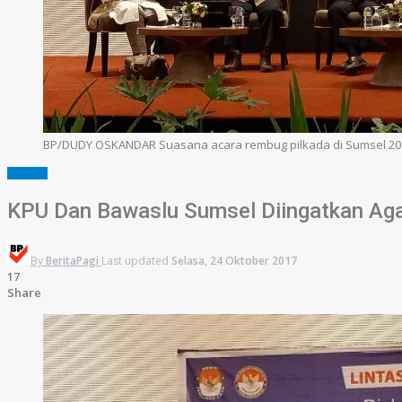
BP/DUDY OSKANDAR Suasana acara rembug pilkada di Sumsel 2018 ya
SUMSEL
KPU Dan Bawaslu Sumsel Diingatkan Aga
By
BeritaPagi
Last updated
Selasa, 24 Oktober 2017
17
Share