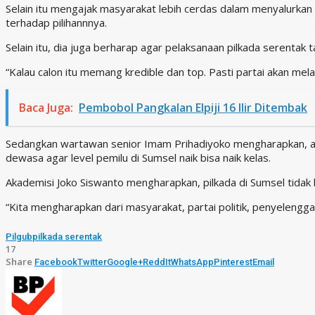
Selain itu mengajak masyarakat lebih cerdas dalam menyalurkan
terhadap pilihannnya.
Selain itu, dia juga berharap agar pelaksanaan pilkada serentak
“Kalau calon itu memang kredible dan top. Pasti partai akan mela
Baca Juga:
Pembobol Pangkalan Elpiji 16 Ilir Ditembak
Sedangkan wartawan senior Imam Prihadiyoko mengharapkan, apa
dewasa agar level pemilu di Sumsel naik bisa naik kelas.
Akademisi Joko Siswanto mengharapkan, pilkada di Sumsel tida
“Kita mengharapkan dari masyarakat, partai politik, penyelengg
Pilgub
pilkada serentak
17
Share
Facebook
Twitter
Google+
ReddIt
WhatsApp
Pinterest
Email