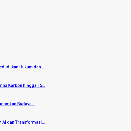
 Kedudukan Hukum dan…
Emisi Karbon hingga 15…
u Tanamkan Budaya…
 AI dan Transformasi…