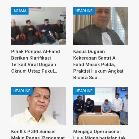
AGAMA
HEADLINE
Pihak Ponpes Al-Fahd
Kasus Dugaan
Berikan Klarifikasi
Kekerasan Santri Al
Terkait Viral Dugaan
Fahd Masuk Polda,
Oknum Ustaz Pukul…
Praktisi Hukum Angkat
Bicara Soal…
HEADLINE
HEADLINE
Konflik PGRI Sumsel
Menjaga Operasional
Makin Panas, Pengamat
Hulu Migas berjalan tak