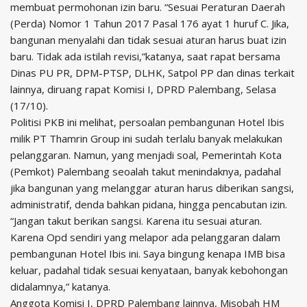
membuat permohonan izin baru. “Sesuai Peraturan Daerah
(Perda) Nomor 1 Tahun 2017 Pasal 176 ayat 1 huruf C. Jika,
bangunan menyalahi dan tidak sesuai aturan harus buat izin
baru. Tidak ada istilah revisi,”katanya, saat rapat bersama
Dinas PU PR, DPM-PTSP, DLHK, Satpol PP dan dinas terkait
lainnya, diruang rapat Komisi I, DPRD Palembang, Selasa
(17/10).
Politisi PKB ini melihat, persoalan pembangunan Hotel Ibis
milik PT Thamrin Group ini sudah terlalu banyak melakukan
pelanggaran. Namun, yang menjadi soal, Pemerintah Kota
(Pemkot) Palembang seoalah takut menindaknya, padahal
jika bangunan yang melanggar aturan harus diberikan sangsi,
administratif, denda bahkan pidana, hingga pencabutan izin.
“Jangan takut berikan sangsi. Karena itu sesuai aturan.
Karena Opd sendiri yang melapor ada pelanggaran dalam
pembangunan Hotel Ibis ini. Saya bingung kenapa IMB bisa
keluar, padahal tidak sesuai kenyataan, banyak kebohongan
didalamnya,” katanya.
Anggota Komisi I, DPRD Palembang lainnya, Misobah HM