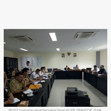
BP/IST Suasana rapat bersama Dinas PU PR, DPM-PTSP, DLHK,