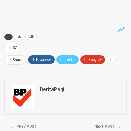
Ibis
IMB
37
Share
Facebook
Twitter
Google+
BeritaPagi
PREV POST
NEXT POST