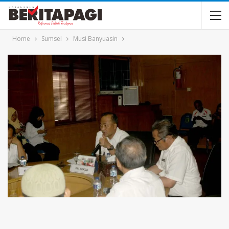
Home
Sumsel
Musi Banyuasin