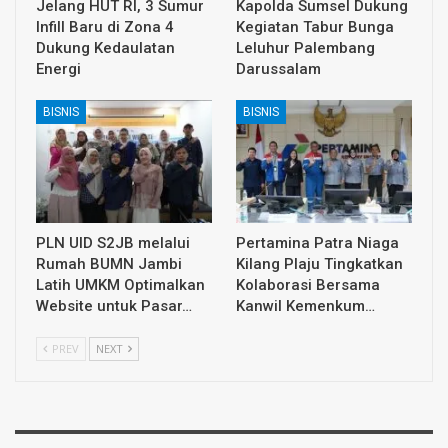
Jelang HUT RI, 3 Sumur
Kapolda Sumsel Dukung
Infill Baru di Zona 4
Kegiatan Tabur Bunga
Dukung Kedaulatan
Leluhur Palembang
Energi
Darussalam
BISNIS
BISNIS
PLN UID S2JB melalui
Pertamina Patra Niaga
Rumah BUMN Jambi
Kilang Plaju Tingkatkan
Latih UMKM Optimalkan
Kolaborasi Bersama
Website untuk Pasar…
Kanwil Kemenkum…
PREV
NEXT