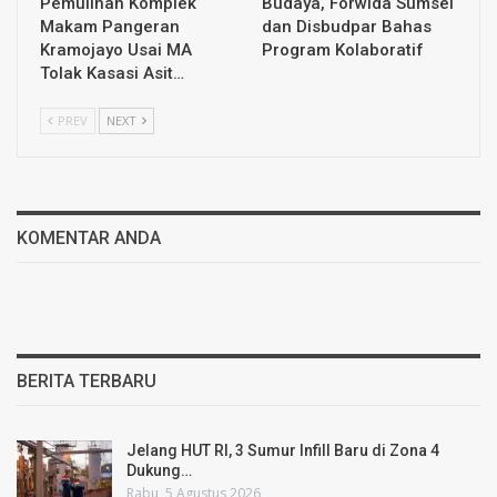
Pemulihan Komplek
Budaya, Forwida Sumsel
Makam Pangeran
dan Disbudpar Bahas
Kramojayo Usai MA
Program Kolaboratif
Tolak Kasasi Asit…
PREV
NEXT
KOMENTAR ANDA
BERITA TERBARU
Jelang HUT RI, 3 Sumur Infill Baru di Zona 4
Dukung…
Rabu, 5 Agustus 2026