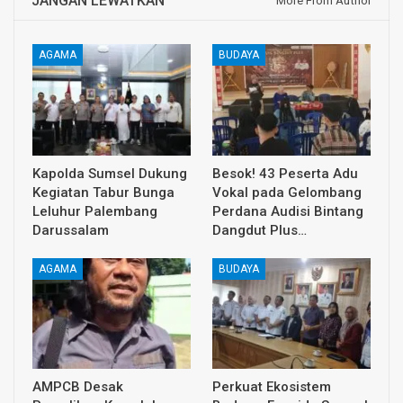
JANGAN LEWATKAN
More From Author
AGAMA
BUDAYA
Kapolda Sumsel Dukung
Besok! 43 Peserta Adu
Kegiatan Tabur Bunga
Vokal pada Gelombang
Leluhur Palembang
Perdana Audisi Bintang
Darussalam
Dangdut Plus…
AGAMA
BUDAYA
AMPCB Desak
Perkuat Ekosistem