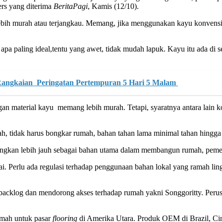
ers yang diterima
BeritaPagi
, Kamis (12/10).
ebih murah atau terjangkau. Memang, jika menggunakan kayu konvensiona
apa paling ideal,tentu yang awet, tidak mudah lapuk. Kayu itu ada di se
 Rangkaian Peringatan Pertempuran 5 Hari 5 Malam
engan material kayu memang lebih murah. Tetapi, syaratnya antara lai
h, tidak harus bongkar rumah, bahan tahan lama minimal tahan hingga
bangkan lebih jauh sebagai bahan utama dalam membangun rumah, peme
Perlu ada regulasi terhadap penggunaan bahan lokal yang ramah lingku
backlog dan mendorong akses terhadap rumah yakni Songgoritty. Perusa
umah untuk pasar
flooring
di Amerika Utara. Produk OEM di Brazil, Ci