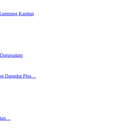
i Kampung Kapitan
 Darussalam
ang Dangdut Plus…
atan…