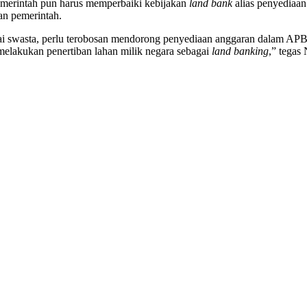
 pemerintah pun harus memperbaiki kebijakan
land bank
alias penyediaan 
an pemerintah.
asai swasta, perlu terobosan mendorong penyediaan anggaran dalam APBD
 melakukan penertiban lahan milik negara sebagai
land banking
,” tegas