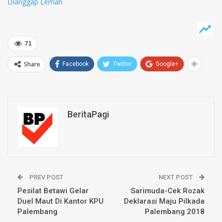
Dianggap Lemah
71
Share
Facebook
Twitter
Google+
BeritaPagi
PREV POST
NEXT POST
Pesilat Betawi Gelar
Sarimuda-Cek Rozak
Duel Maut Di Kantor KPU
Deklarasi Maju Pilkada
Palembang
Palembang 2018