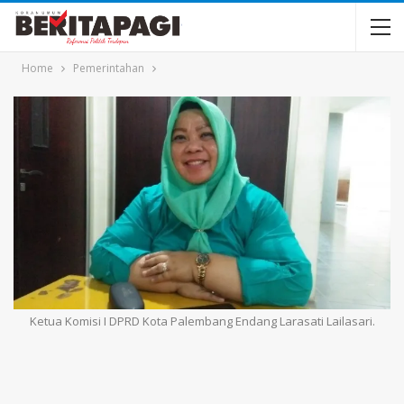
Home
Pemerintahan
Ketua Komisi I DPRD Kota Palembang Endang Larasati Lailasari.