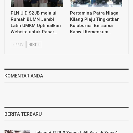
PLN UID S2JB melalui
Pertamina Patra Niaga
Rumah BUMN Jambi
Kilang Plaju Tingkatkan
Latih UMKM Optimalkan
Kolaborasi Bersama
Website untuk Pasar…
Kanwil Kemenkum…
PREV
NEXT
KOMENTAR ANDA
BERITA TERBARU
Jelang HUT RI, 3 Sumur Infill Baru di Zona 4