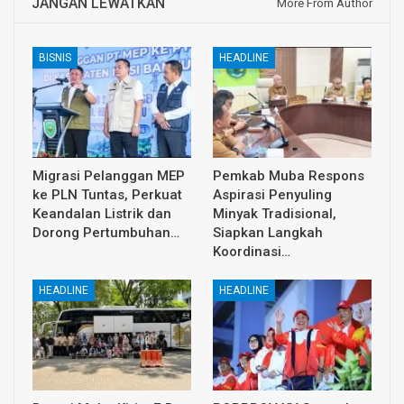
JANGAN LEWATKAN
More From Author
BISNIS
HEADLINE
Migrasi Pelanggan MEP
Pemkab Muba Respons
ke PLN Tuntas, Perkuat
Aspirasi Penyuling
Keandalan Listrik dan
Minyak Tradisional,
Dorong Pertumbuhan…
Siapkan Langkah
Koordinasi…
HEADLINE
HEADLINE