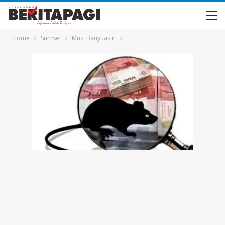
Home
Sumsel
Musi Banyuasin