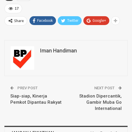
17
Share
Facebook
Twitter
Google+
Iman Handiman
PREV POST
NEXT POST
Siap-siap, Kinerja
Stadion Dipercantik,
Pemkot Dipantau Rakyat
Gambir Muba Go
International