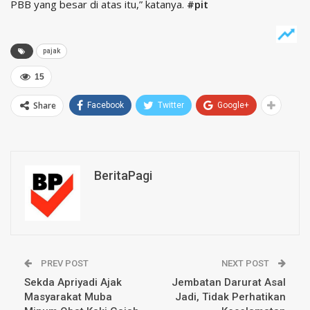
PBB yang besar di atas itu,” katanya.
#pit
pajak
15
Share
Facebook
Twitter
Google+
BeritaPagi
PREV POST
NEXT POST
Sekda Apriyadi Ajak
Jembatan Darurat Asal
Masyarakat Muba
Jadi, Tidak Perhatikan