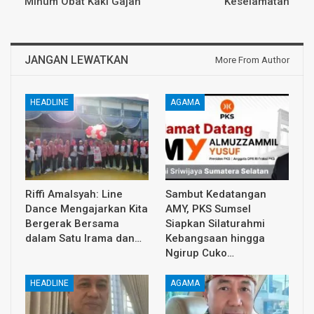
Minum Obat Kaki Gajah
Keselamatan
JANGAN LEWATKAN
More From Author
HEADLINE
AGAMA
Riffi Amalsyah: Line
Sambut Kedatangan
Dance Mengajarkan Kita
AMY, PKS Sumsel
Bergerak Bersama
Siapkan Silaturahmi
dalam Satu Irama dan…
Kebangsaan hingga
Ngirup Cuko…
HEADLINE
AGAMA