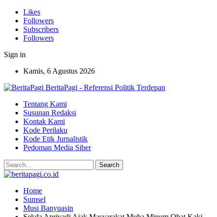
Likes
Followers
Subscribers
Followers
Sign in
Kamis, 6 Agustus 2026
BeritaPagi - Referensi Politik Terdepan
Tentang Kami
Susunan Redaksi
Kontak Kami
Kode Perilaku
Kode Etik Jurnalistik
Pedoman Media Siber
Home
Sumsel
Musi Banyuasin
Sekda Apriyadi Ajak Masyarakat Muba Minum Obat Kaki