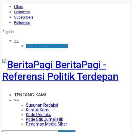
Likes
Followers
Subscribers
Followers
Sign In
>>
SABTU, 8 AGUSTUS 2026
BeritaPagi -
Referensi Politik Terdepan
TENTANG KAMI
>>
Susunan Redaksi
Kontak Kami
Kode Perilaku
Kode Etik Jurnalistik
Pedoman Media Siber