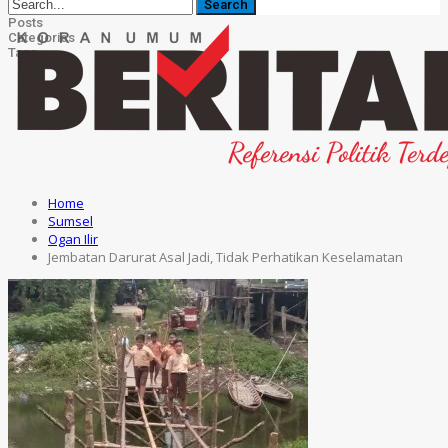
Posts
Categories
Tags
Home
Sumsel
Ogan Ilir
Jembatan Darurat Asal Jadi, Tidak Perhatikan Keselamatan