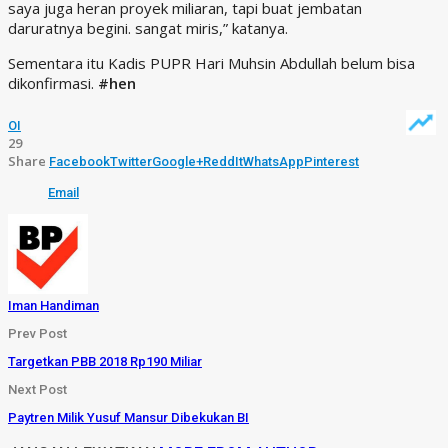
saya juga heran proyek miliaran, tapi buat jembatan
daruratnya begini. sangat miris,” katanya.
Sementara itu Kadis PUPR Hari Muhsin Abdullah belum bisa
dikonfirmasi.
#hen
OI
29
Share
Facebook
Twitter
Google+
ReddIt
WhatsApp
Pinterest
Email
Iman Handiman
Prev Post
Targetkan PBB 2018 Rp190 Miliar
Next Post
Paytren Milik Yusuf Mansur Dibekukan BI