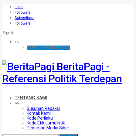
Likes
Followers
Subscribers
Followers
Sign In
>>
SABTU, 8 AGUSTUS 2026
BeritaPagi -
Referensi Politik Terdepan
TENTANG KAMI
>>
Susunan Redaksi
Kontak Kami
Kode Perilaku
Kode Etik Jurnalistik
Pedoman Media Siber