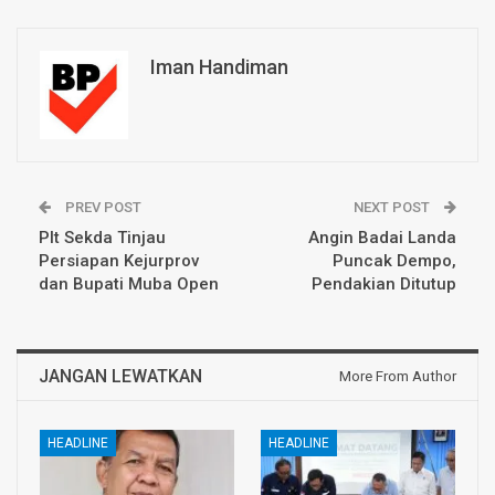
Iman Handiman
PREV POST
NEXT POST
Plt Sekda Tinjau
Angin Badai Landa
Persiapan Kejurprov
Puncak Dempo,
dan Bupati Muba Open
Pendakian Ditutup
JANGAN LEWATKAN
More From Author
HEADLINE
HEADLINE