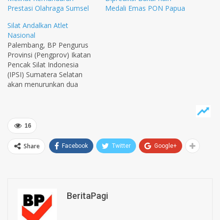
Prestasi Olahraga Sumsel
Medali Emas PON Papua
Silat Andalkan Atlet
Nasional
Palembang, BP Pengurus
Provinsi (Pengprov) Ikatan
Pencak Silat Indonesia
(IPSI) Sumatera Selatan
akan menurunkan dua
pesilat nasional pada
Pekan Olahraga Wilayah
(Porwil) d Bangka Belitung,
12 hingga 20 November
16
2015. Mereka ditarget lolos
ke Pekan Olahraga
Share
Facebook
Twitter
Google+
Nasional 2016 di Jawa
Barat. “Target kami, juara
umum Porwil Babel. Kami
akan turunkan…
BeritaPagi