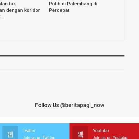
lan tak
Putih di Palembang di
an dengan koridor
Percepat
K…
Follow Us
@beritapagi_now
Twitter
Youtube
Join us on Twitter
Join us on Youtube