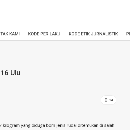
TAK KAMI
KODE PERILAKU
KODE ETIK JURNALISTIK
P
u
 16 Ulu
14
 kilogram yang diduga bom jenis rudal ditemukan di salah