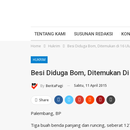
TENTANG KAMI
SUSUNAN REDAKSI
KON
Home
Hukrim
Besi Diduga Bom, Ditemukan di 16 Ul
HUKRIM
Besi Diduga Bom, Ditemukan Di
Sabtu, 11 April 2015
By
BeritaPagi
Share
Palembang, BP
Tiga buah benda panjang dan runcing, seberat 127