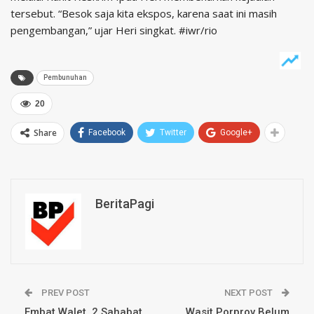
tersebut. “Besok saja kita ekspos, karena saat ini masih
pengembangan,” ujar Heri singkat. #iwr/rio
Pembunuhan
20
Share
Facebook
Twitter
Google+
BeritaPagi
PREV POST
NEXT POST
Embat Walet, 2 Sahabat
Wasit Porprov Belum