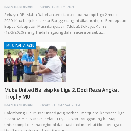
IMAN HANDIMAN
Kamis, 12 Maret 2020
Sekayu, BP--Muba Babel United siap tempur hadapi Liga 2 musim
2020. Klub berjuluk Laskar Ranggonang ini dilaunching di Pendopoan
Bupati Kabupaten Musi Banyuasin (Muba), Sekayu, Kamis
(12/3/2020) siang. Hadir langsung dalam acara tersebut…
MUSI BANYUASIN
Muba United Bersiap ke Liga 2, Dodi Reza Angkat
Trophy MU
IMAN HANDIMAN
Kamis, 31 Oktober 2019
Palembang, BP--Muba United (MU) berhasil menjuarai kompetisi liga
3 Asprov PSSI Sumsel. Selanjutnya, laskar Ranggonang bersiap
untuk tampil di zona regional dan nasional merebut tiket berlaga di
Liga 2 musim depan. Seperti yang…