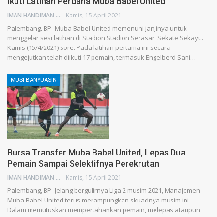
Ikuti Latihan Perdana Muba Babel United
IMAN HANDIMAN
Kamis, 15 April 2021
Palembang, BP–Muba Babel United memenuhi janjinya untuk
menggelar sesi latihan di Stadion Stadion Serasan Sekate Sekayu.
Kamis (15/4/2021) sore. Pada latihan pertama ini secara
mengejutkan telah diikuti 17 pemain, termasuk Engelberd Sani…
MUSI BANYUASIN
Bursa Transfer Muba Babel United, Lepas Dua
Pemain Sampai Selektifnya Perekrutan
IMAN HANDIMAN
Kamis, 15 April 2021
Palembang, BP–Jelang bergulirnya Liga 2 musim 2021, Manajemen
Muba Babel United terus merampungkan skuadnya musim ini.
Dalam memutuskan mempertahankan pemain, melepas ataupun