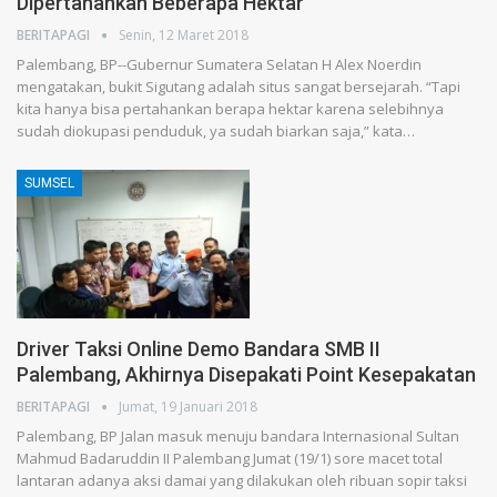
Dipertahankan Beberapa Hektar
BERITAPAGI
Senin, 12 Maret 2018
Palembang, BP--Gubernur Sumatera Selatan H Alex Noerdin
mengatakan, bukit Sigutang adalah situs sangat bersejarah. “Tapi
kita hanya bisa pertahankan berapa hektar karena selebihnya
sudah diokupasi penduduk, ya sudah biarkan saja,” kata…
SUMSEL
Driver Taksi Online Demo Bandara SMB II
Palembang, Akhirnya Disepakati Point Kesepakatan
BERITAPAGI
Jumat, 19 Januari 2018
Palembang, BP Jalan masuk menuju bandara Internasional Sultan
Mahmud Badaruddin II Palembang Jumat (19/1) sore macet total
lantaran adanya aksi damai yang dilakukan oleh ribuan sopir taksi