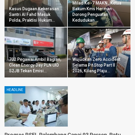
Milad Ke -7 MAKN , Ketua
Kasus Dugaan Kekerasan
Bakum Kms Herman
Santri Al Fahd Masuk
Dorong Penguatan
Polda, Praktisi Hukum…
Kedudukan…
702 Pegawai Ambil Bagian,
Wujudkan Zero Accident
Clean Energy Day PLN UID
Selama Pit Stop Part II
S2JB Tekan Emisi…
2026, Kilang Plaju…
HEADLINE
Progres PSEL Palembang Capai 93 Persen, Ratu