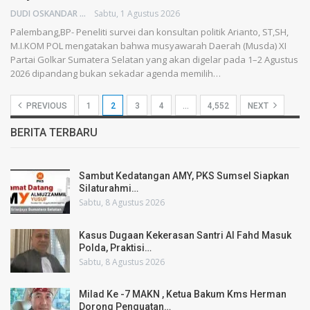
DUDI OSKANDAR
Sabtu, 1 Agustus 2026
Palembang,BP- Peneliti survei dan konsultan politik Arianto, ST,SH,
M.I.KOM POL mengatakan bahwa musyawarah Daerah (Musda) XI
Partai Golkar Sumatera Selatan yang akan digelar pada 1–2 Agustus
2026 dipandang bukan sekadar agenda memilih…
PREVIOUS
1
2
3
4
…
4,552
NEXT
BERITA TERBARU
Sambut Kedatangan AMY, PKS Sumsel Siapkan
Silaturahmi…
Sabtu, 8 Agustus 2026
Kasus Dugaan Kekerasan Santri Al Fahd Masuk
Polda, Praktisi…
Sabtu, 8 Agustus 2026
Milad Ke -7 MAKN , Ketua Bakum Kms Herman
Dorong Penguatan…