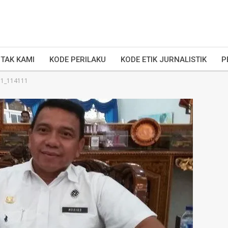
TAK KAMI
KODE PERILAKU
KODE ETIK JURNALISTIK
P
31_114111